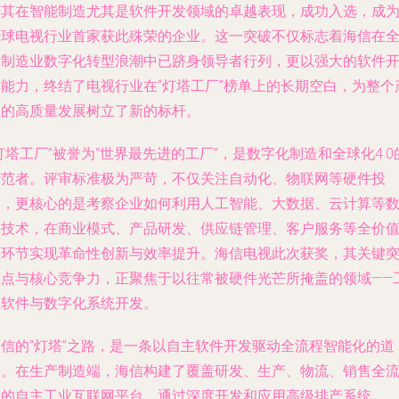
借其在智能制造尤其是软件开发领域的卓越表现，成功入选，成
全球电视行业首家获此殊荣的企业。这一突破不仅标志着海信在
球制造业数字化转型浪潮中已跻身领导者行列，更以强大的软件
发能力，终结了电视行业在“灯塔工厂”榜单上的长期空白，为整个
业的高质量发展树立了新的标杆。
灯塔工厂”被誉为“世界最先进的工厂”，是数字化制造和全球化4.0
示范者。评审标准极为严苛，不仅关注自动化、物联网等硬件投
入，更核心的是考察企业如何利用人工智能、大数据、云计算等
字技术，在商业模式、产品研发、供应链管理、客户服务等全价
链环节实现革命性创新与效率提升。海信电视此次获奖，其关键
破点与核心竞争力，正聚焦于以往常被硬件光芒所掩盖的领域——
业软件与数字化系统开发。
海信的“灯塔”之路，是一条以自主软件开发驱动全流程智能化的道
路。在生产制造端，海信构建了覆盖研发、生产、物流、销售全
程的自主工业互联网平台。通过深度开发和应用高级排产系统