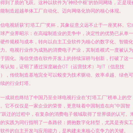
率得到了质的飞跃。这种以软件为“神经中枢”的协同网络，正是现
智能制造超越单体工厂自动化、迈向网络化协同的核心体现。
海信电视斩获“灯塔工厂”奖杯，其象征意义远不止于一座奖杯。它
全球产业界昭示：在高端制造业的竞争中，决定性的优势已从单
的硬件规模与成本，转向以自主工业软件为核心的数字化、智能
能力。电视行业作为成熟的消费电子产业，其制造模式一度被认
趋于固化。海信凭借在软件开发上的持续深耕与创新，打破了这
有认知，证明了通过深度融合OT（运营技术）与IT（信息技
术），传统制造基地完全可以蜕变为技术驱动、效率卓越、绿色
持续的行业灯塔。
这一成就也终结了中国乃至全球电视行业在“灯塔工厂”榜单上的空
白。它不仅仅是一家企业的荣誉，更意味着中国制造在向“中国智
造”跃迁的过程中，在复杂的消费电子领域取得了世界级的认可。
信的实践为同行指明了一条路径：拥抱数字化转型，尤其是夯实
业软件的自主开发与应用能力，是构建未来核心竞争力的关键。